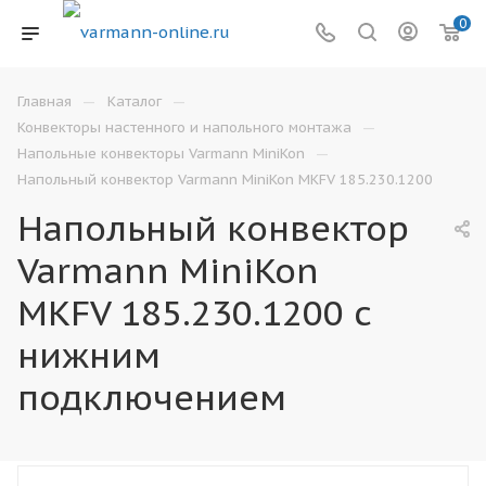
0
—
—
Главная
Каталог
—
Конвекторы настенного и напольного монтажа
—
Напольные конвекторы Varmann MiniKon
Напольный конвектор Varmann MiniKon MKFV 185.230.1200
Напольный конвектор
Varmann MiniKon
MKFV 185.230.1200 с
нижним
подключением