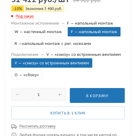
34 902
руб.
-
10
%
Экономия
3 490
руб.
Под заказ
Монтажное исполнение
—
F — напольный монтаж
W — настенный монтаж
F — напольный монтаж
R —напольный монтаж с рег. ножками
Подключение
—
V — «снизу» со встроенным вентилем
V — «снизу» со встроенным вентилем
O — «сбоку»
В КОРЗИНУ
КУПИТЬ В 1 КЛИК
Рассчитать доставку
Любая форма оплаты курьеру, в том числе картой по