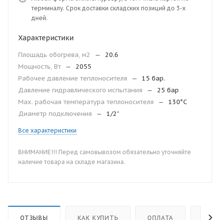
терминалу. Срок доставки складских позиций до 3-х
дней.
Характеристики
Площадь обогрева, м2
—
20.6
Мощность, Вт
—
2055
Рабочее давление теплоносителя
—
15 бар.
Давление гидравлического испытания
—
25 бар
Мax. рабочая температура теплоносителя
—
130°С
Диаметр подключения
—
1/2”
Все характеристики
ВНИМАНИЕ!!! Перед самовывозом обязательно уточняйте
наличие товара на складе магазина.
ОТЗЫВЫ
КАК КУПИТЬ
ОПЛАТА
ДОС