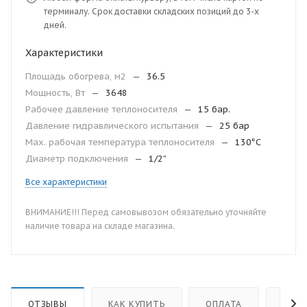
терминалу. Срок доставки складских позиций до 3-х
дней.
Характеристики
Площадь обогрева, м2
—
36.5
Мощность, Вт
—
3648
Рабочее давление теплоносителя
—
15 бар.
Давление гидравлического испытания
—
25 бар
Мax. рабочая температура теплоносителя
—
130°С
Диаметр подключения
—
1/2”
Все характеристики
ВНИМАНИЕ!!! Перед самовывозом обязательно уточняйте
наличие товара на складе магазина.
ОТЗЫВЫ
КАК КУПИТЬ
ОПЛАТА
ДОС