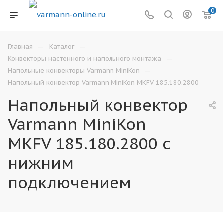
0
—
—
Главная
Каталог
—
Конвекторы настенного и напольного монтажа
—
Напольные конвекторы Varmann MiniKon
Напольный конвектор Varmann MiniKon MKFV 185.180.2800
Напольный конвектор
Varmann MiniKon
MKFV 185.180.2800 с
нижним
подключением