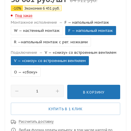
64 512
руб.
-
10
%
Экономия
6 451
руб.
Под заказ
Монтажное исполнение
—
F — напольный монтаж
W — настенный монтаж
F — напольный монтаж
R —напольный монтаж с рег. ножками
Подключение
—
V — «снизу» со встроенным вентилем
V — «снизу» со встроенным вентилем
O — «сбоку»
В КОРЗИНУ
КУПИТЬ В 1 КЛИК
Рассчитать доставку
Любая форма оплаты курьеру, в том числе картой по