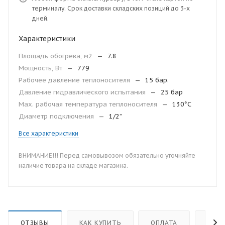
терминалу. Срок доставки складских позиций до 3-х
дней.
Характеристики
Площадь обогрева, м2
—
7.8
Мощность, Вт
—
779
Рабочее давление теплоносителя
—
15 бар.
Давление гидравлического испытания
—
25 бар
Мax. рабочая температура теплоносителя
—
130°С
Диаметр подключения
—
1/2”
Все характеристики
ВНИМАНИЕ!!! Перед самовывозом обязательно уточняйте
наличие товара на складе магазина.
ОТЗЫВЫ
КАК КУПИТЬ
ОПЛАТА
ДОС