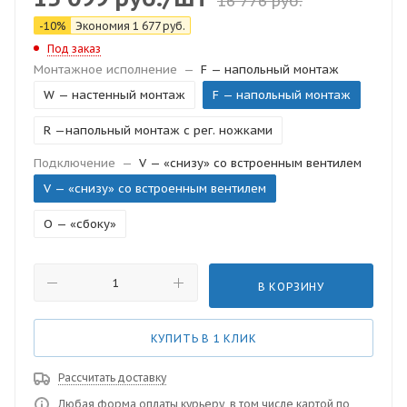
16 776
руб.
-
10
%
Экономия
1 677
руб.
Под заказ
Монтажное исполнение
—
F — напольный монтаж
W — настенный монтаж
F — напольный монтаж
R —напольный монтаж с рег. ножками
Подключение
—
V — «снизу» со встроенным вентилем
V — «снизу» со встроенным вентилем
O — «сбоку»
В КОРЗИНУ
КУПИТЬ В 1 КЛИК
Рассчитать доставку
Любая форма оплаты курьеру, в том числе картой по