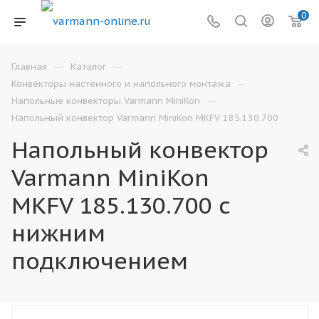
0
—
—
Главная
Каталог
—
Конвекторы настенного и напольного монтажа
—
Напольные конвекторы Varmann MiniKon
Напольный конвектор Varmann MiniKon MKFV 185.130.700
Напольный конвектор
Varmann MiniKon
MKFV 185.130.700 с
нижним
подключением