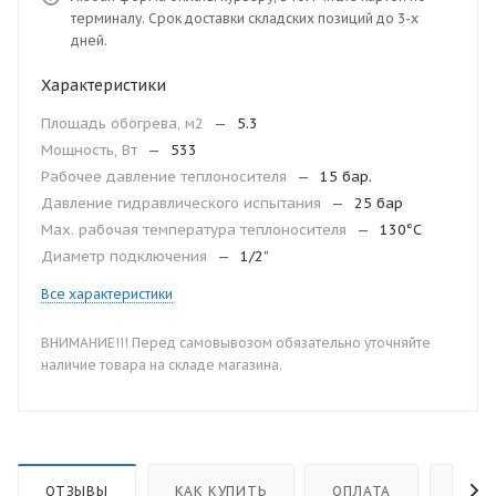
терминалу. Срок доставки складских позиций до 3-х
дней.
Характеристики
Площадь обогрева, м2
—
5.3
Мощность, Вт
—
533
Рабочее давление теплоносителя
—
15 бар.
Давление гидравлического испытания
—
25 бар
Мax. рабочая температура теплоносителя
—
130°С
Диаметр подключения
—
1/2”
Все характеристики
ВНИМАНИЕ!!! Перед самовывозом обязательно уточняйте
наличие товара на складе магазина.
ОТЗЫВЫ
КАК КУПИТЬ
ОПЛАТА
ДОС