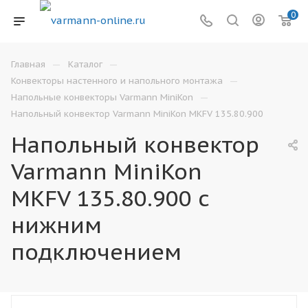
0
—
—
Главная
Каталог
—
Конвекторы настенного и напольного монтажа
—
Напольные конвекторы Varmann MiniKon
Напольный конвектор Varmann MiniKon MKFV 135.80.900
Напольный конвектор
Varmann MiniKon
MKFV 135.80.900 с
нижним
подключением