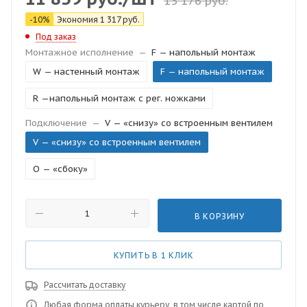
13 176
руб.
-
10
%
Экономия
1 317
руб.
Под заказ
Монтажное исполнение
—
F — напольный монтаж
W — настенный монтаж
F — напольный монтаж
R —напольный монтаж с рег. ножками
Подключение
—
V — «снизу» со встроенным вентилем
V — «снизу» со встроенным вентилем
O — «сбоку»
В КОРЗИНУ
КУПИТЬ В 1 КЛИК
Рассчитать доставку
Любая форма оплаты курьеру, в том числе картой по