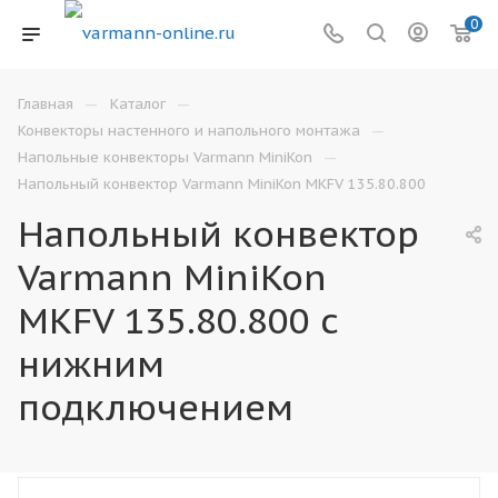
0
—
—
Главная
Каталог
—
Конвекторы настенного и напольного монтажа
—
Напольные конвекторы Varmann MiniKon
Напольный конвектор Varmann MiniKon MKFV 135.80.800
Напольный конвектор
Varmann MiniKon
MKFV 135.80.800 с
нижним
подключением