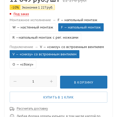
12 276
руб.
-
10
%
Экономия
1 227
руб.
Под заказ
Монтажное исполнение
—
F — напольный монтаж
W — настенный монтаж
F — напольный монтаж
R —напольный монтаж с рег. ножками
Подключение
—
V — «снизу» со встроенным вентилем
V — «снизу» со встроенным вентилем
O — «сбоку»
В КОРЗИНУ
КУПИТЬ В 1 КЛИК
Рассчитать доставку
Любая форма оплаты курьеру, в том числе картой по