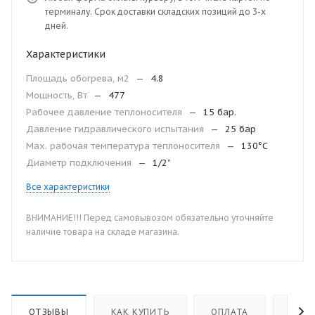
терминалу. Срок доставки складских позиций до 3-х
дней.
Характеристики
Площадь обогрева, м2
—
4.8
Мощность, Вт
—
477
Рабочее давление теплоносителя
—
15 бар.
Давление гидравлического испытания
—
25 бар
Мax. рабочая температура теплоносителя
—
130°С
Диаметр подключения
—
1/2”
Все характеристики
ВНИМАНИЕ!!! Перед самовывозом обязательно уточняйте
наличие товара на складе магазина.
ОТЗЫВЫ
КАК КУПИТЬ
ОПЛАТА
ДОС