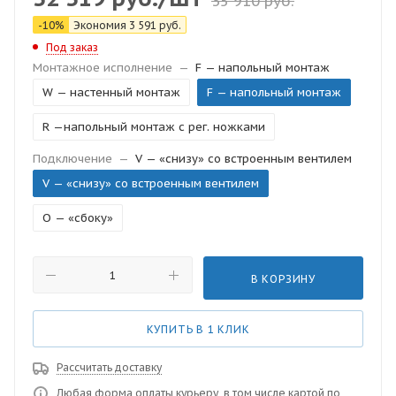
35 910
руб.
-
10
%
Экономия
3 591
руб.
Под заказ
Монтажное исполнение
—
F — напольный монтаж
W — настенный монтаж
F — напольный монтаж
R —напольный монтаж с рег. ножками
Подключение
—
V — «снизу» со встроенным вентилем
V — «снизу» со встроенным вентилем
O — «сбоку»
В КОРЗИНУ
КУПИТЬ В 1 КЛИК
Рассчитать доставку
Любая форма оплаты курьеру, в том числе картой по