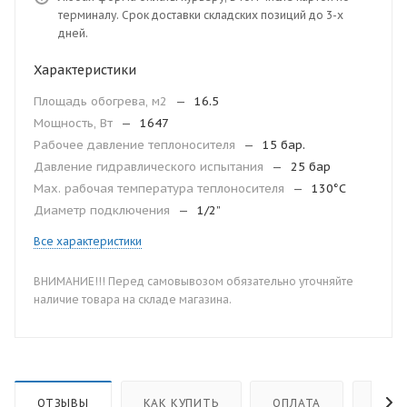
терминалу. Срок доставки складских позиций до 3-х
дней.
Характеристики
Площадь обогрева, м2
—
16.5
Мощность, Вт
—
1647
Рабочее давление теплоносителя
—
15 бар.
Давление гидравлического испытания
—
25 бар
Мax. рабочая температура теплоносителя
—
130°С
Диаметр подключения
—
1/2”
Все характеристики
ВНИМАНИЕ!!! Перед самовывозом обязательно уточняйте
наличие товара на складе магазина.
ОТЗЫВЫ
КАК КУПИТЬ
ОПЛАТА
ДОС