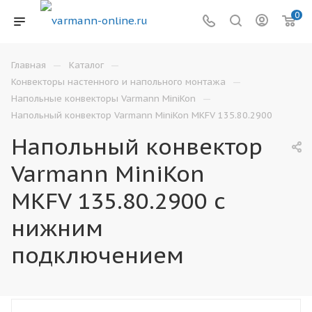
0
—
—
Главная
Каталог
—
Конвекторы настенного и напольного монтажа
—
Напольные конвекторы Varmann MiniKon
Напольный конвектор Varmann MiniKon MKFV 135.80.2900
Напольный конвектор
Varmann MiniKon
MKFV 135.80.2900 с
нижним
подключением