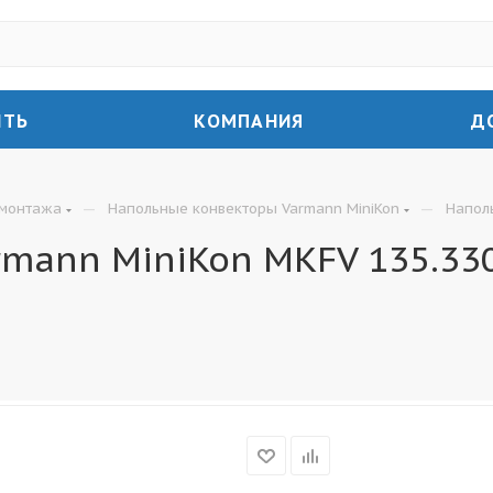
ИТЬ
КОМПАНИЯ
Д
—
—
 монтажа
Напольные конвекторы Varmann MiniKon
Напол
mann MiniKon MKFV 135.33