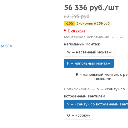
56 336
руб.
/шт
62 595
руб.
-
10
%
Экономия
6 259
руб.
Под заказ
Монтажное исполнение
—
F —
напольный монтаж
W — настенный монтаж
F — напольный монтаж
R —напольный монтаж с рег
ножками
Подключение
—
V — «снизу» со
встроенным вентилем
V — «снизу» со встроенным вен
O — «сбоку»