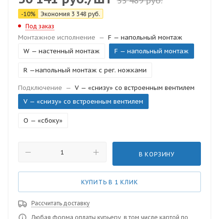
33 489
руб.
-
10
%
Экономия
3 348
руб.
Под заказ
Монтажное исполнение
—
F — напольный монтаж
W — настенный монтаж
F — напольный монтаж
R —напольный монтаж с рег. ножками
Подключение
—
V — «снизу» со встроенным вентилем
V — «снизу» со встроенным вентилем
O — «сбоку»
В КОРЗИНУ
КУПИТЬ В 1 КЛИК
Рассчитать доставку
Любая форма оплаты курьеру, в том числе картой по