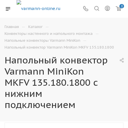
0
—
—
Главная
Каталог
—
Конвекторы настенного и напольного монтажа
—
Напольные конвекторы Varmann MiniKon
Напольный конвектор Varmann MiniKon MKFV 135.180.1800
Напольный конвектор
Varmann MiniKon
MKFV 135.180.1800 с
нижним
подключением