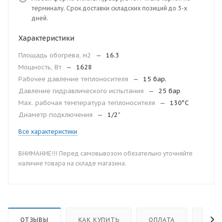
терминалу. Срок доставки складских позиций до 3-х
дней.
Характеристики
Площадь обогрева, м2
—
16.3
Мощность, Вт
—
1628
Рабочее давление теплоносителя
—
15 бар.
Давление гидравлического испытания
—
25 бар
Мax. рабочая температура теплоносителя
—
130°С
Диаметр подключения
—
1/2”
Все характеристики
ВНИМАНИЕ!!! Перед самовывозом обязательно уточняйте
наличие товара на складе магазина.
ОТЗЫВЫ
КАК КУПИТЬ
ОПЛАТА
ДОС