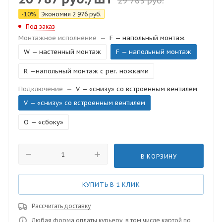
29 763
руб.
-
10
%
Экономия
2 976
руб.
Под заказ
Монтажное исполнение
—
F — напольный монтаж
W — настенный монтаж
F — напольный монтаж
R —напольный монтаж с рег. ножками
Подключение
—
V — «снизу» со встроенным вентилем
V — «снизу» со встроенным вентилем
O — «сбоку»
В КОРЗИНУ
КУПИТЬ В 1 КЛИК
Рассчитать доставку
Любая форма оплаты курьеру, в том числе картой по