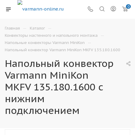
0
—
—
Главная
Каталог
—
Конвекторы настенного и напольного монтажа
—
Напольные конвекторы Varmann MiniKon
Напольный конвектор Varmann MiniKon MKFV 135.180.1600
Напольный конвектор
Varmann MiniKon
MKFV 135.180.1600 с
нижним
подключением