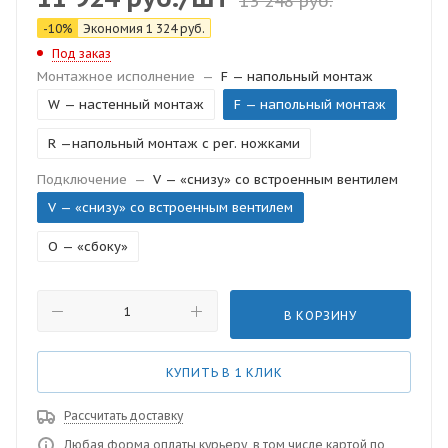
13 248
руб.
-
10
%
Экономия
1 324
руб.
Под заказ
Монтажное исполнение
—
F — напольный монтаж
W — настенный монтаж
F — напольный монтаж
R —напольный монтаж с рег. ножками
Подключение
—
V — «снизу» со встроенным вентилем
V — «снизу» со встроенным вентилем
O — «сбоку»
В КОРЗИНУ
КУПИТЬ В 1 КЛИК
Рассчитать доставку
Любая форма оплаты курьеру, в том числе картой по