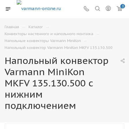
0
—
—
Главная
Каталог
—
Конвекторы настенного и напольного монтажа
—
Напольные конвекторы Varmann MiniKon
Напольный конвектор Varmann MiniKon MKFV 135.130.500
Напольный конвектор
Varmann MiniKon
MKFV 135.130.500 с
нижним
подключением