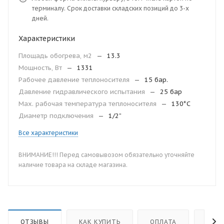
терминалу. Срок доставки складских позиций до 3-х
дней.
Характеристики
Площадь обогрева, м2
—
13.3
Мощность, Вт
—
1331
Рабочее давление теплоносителя
—
15 бар.
Давление гидравлического испытания
—
25 бар
Мax. рабочая температура теплоносителя
—
130°С
Диаметр подключения
—
1/2”
Все характеристики
ВНИМАНИЕ!!! Перед самовывозом обязательно уточняйте
наличие товара на складе магазина.
ОТЗЫВЫ
КАК КУПИТЬ
ОПЛАТА
ДОС