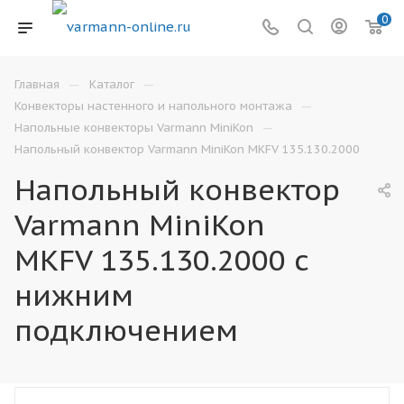
0
—
—
Главная
Каталог
—
Конвекторы настенного и напольного монтажа
—
Напольные конвекторы Varmann MiniKon
Напольный конвектор Varmann MiniKon MKFV 135.130.2000
Напольный конвектор
Varmann MiniKon
MKFV 135.130.2000 с
нижним
подключением