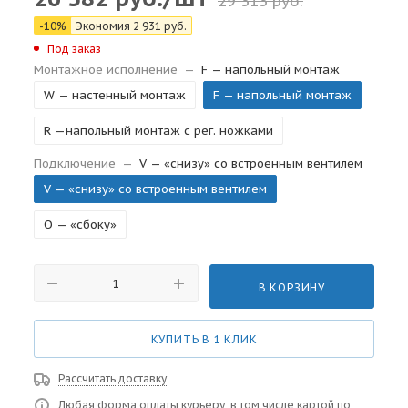
29 313
руб.
-
10
%
Экономия
2 931
руб.
Под заказ
Монтажное исполнение
—
F — напольный монтаж
W — настенный монтаж
F — напольный монтаж
R —напольный монтаж с рег. ножками
Подключение
—
V — «снизу» со встроенным вентилем
V — «снизу» со встроенным вентилем
O — «сбоку»
В КОРЗИНУ
КУПИТЬ В 1 КЛИК
Рассчитать доставку
Любая форма оплаты курьеру, в том числе картой по