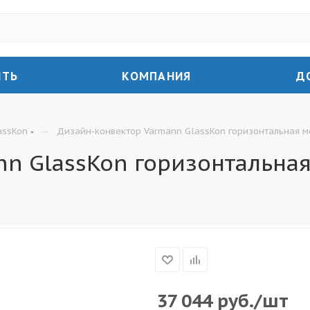
ИТЬ
КОМПАНИЯ
Д
—
assKon
Дизайн-конвектор Varmann GlassKon горизонтальная м
n GlassKon горизонтальная
37 044
руб.
/шт