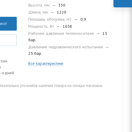
Высота, мм
—
330
Длина, мм
—
1220
Площадь обогрева, м2
—
0,9
ЗИНУ
Мощность, Вт
—
1658
Рабочее давление теплоносителя
—
15
бар.
Давление гидравлического испытания
—
25 бар
 том
Все характеристики
к
-х дней.
зательно уточняйте наличие товара на складе магазина.