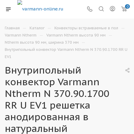
0
—
—
—
Главная
Каталог
Конвекторы встраиваемые в пол
—
—
Varmann Ntherm
Varmann Ntherm высота 90 мм
—
Ntherm высота 90 мм, ширина 370 мм
Внутрипольный конвектор Varmann Ntherm N 370.90.1700 RR U
EV1
Внутрипольный
конвектор Varmann
Ntherm N 370.90.1700
RR U EV1 решетка
анодированная в
натуральный