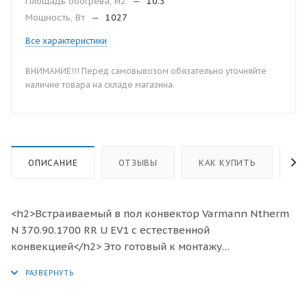
Площадь обогрева, м2
—
10.3
Мощность, Вт
—
1027
Все характеристики
ВНИМАНИЕ!!! Перед самовывозом обязательно уточняйте
наличие товара на складе магазина.
ОПИСАНИЕ
ОТЗЫВЫ
КАК КУПИТЬ
О
<h2>Встраиваемый в пол конвектор Varmann Ntherm
N 370.90.1700 RR U EV1 с естественной
конвекцией</h2> Это готовый к монтажу
отопительный прибор, предназначенный для
изоляции от холодного воздуха больших, доходящих
до пола окон, а также встраивания в подоконник.