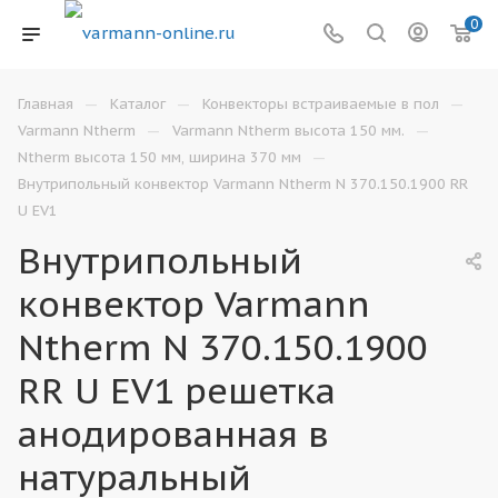
0
—
—
—
Главная
Каталог
Конвекторы встраиваемые в пол
—
—
Varmann Ntherm
Varmann Ntherm высота 150 мм.
—
Ntherm высота 150 мм, ширина 370 мм
Внутрипольный конвектор Varmann Ntherm N 370.150.1900 RR
U EV1
Внутрипольный
конвектор Varmann
Ntherm N 370.150.1900
RR U EV1 решетка
анодированная в
натуральный