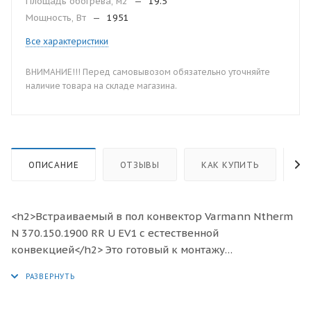
Площадь обогрева, м2
—
19.5
Мощность, Вт
—
1951
Все характеристики
ВНИМАНИЕ!!! Перед самовывозом обязательно уточняйте
наличие товара на складе магазина.
ОПИСАНИЕ
ОТЗЫВЫ
КАК КУПИТЬ
О
<h2>Встраиваемый в пол конвектор Varmann Ntherm
N 370.150.1900 RR U EV1 с естественной
конвекцией</h2> Это готовый к монтажу
отопительный прибор, предназначенный для
изоляции от холодного воздуха больших, доходящих
до пола окон, а также встраивания в подоконник.