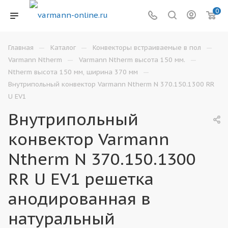
0
—
—
—
Главная
Каталог
Конвекторы встраиваемые в пол
—
—
Varmann Ntherm
Varmann Ntherm высота 150 мм.
—
Ntherm высота 150 мм, ширина 370 мм
Внутрипольный конвектор Varmann Ntherm N 370.150.1300 RR
U EV1
Внутрипольный
конвектор Varmann
Ntherm N 370.150.1300
RR U EV1 решетка
анодированная в
натуральный