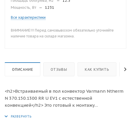
Площадь обогрева, м2
—
12.3
Мощность, Вт
—
1231
Все характеристики
ВНИМАНИЕ!!! Перед самовывозом обязательно уточняйте
наличие товара на складе магазина.
ОПИСАНИЕ
ОТЗЫВЫ
КАК КУПИТЬ
О
<h2>Встраиваемый в пол конвектор Varmann Ntherm
N 370.150.1300 RR U EV1 с естественной
конвекцией</h2> Это готовый к монтажу
отопительный прибор, предназначенный для
изоляции от холодного воздуха больших, доходящих
до пола окон, а также встраивания в подоконник.