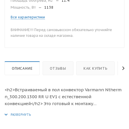
Площадь обогрева, м2
—
11.4
Мощность, Вт
—
1138
Все характеристики
ВНИМАНИЕ!!! Перед самовывозом обязательно уточняйте
наличие товара на складе магазина.
ОПИСАНИЕ
ОТЗЫВЫ
КАК КУПИТЬ
О
<h2>Встраиваемый в пол конвектор Varmann Ntherm
n_300.200.1300 RR U EV1 с естественной
конвекцией</h2> Это готовый к монтажу
отопительный прибор, предназначенный для
изоляции от холодного воздуха больших, доходящих
до пола окон, а также встраивания в подоконник.