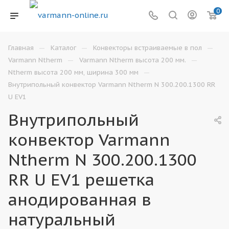
0
—
—
—
Главная
Каталог
Конвекторы встраиваемые в пол
—
—
Varmann Ntherm
Varmann Ntherm высота 200 мм.
—
Ntherm высота 200 мм, ширина 300 мм
Внутрипольный конвектор Varmann Ntherm N 300.200.1300 RR
U EV1
Внутрипольный
конвектор Varmann
Ntherm N 300.200.1300
RR U EV1 решетка
анодированная в
натуральный