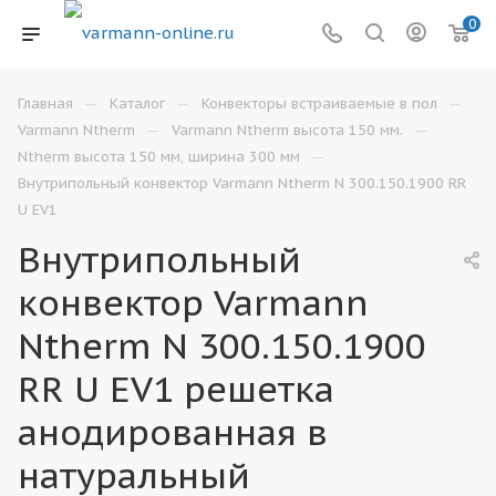
0
—
—
—
Главная
Каталог
Конвекторы встраиваемые в пол
—
—
Varmann Ntherm
Varmann Ntherm высота 150 мм.
—
Ntherm высота 150 мм, ширина 300 мм
Внутрипольный конвектор Varmann Ntherm N 300.150.1900 RR
U EV1
Внутрипольный
конвектор Varmann
Ntherm N 300.150.1900
RR U EV1 решетка
анодированная в
натуральный