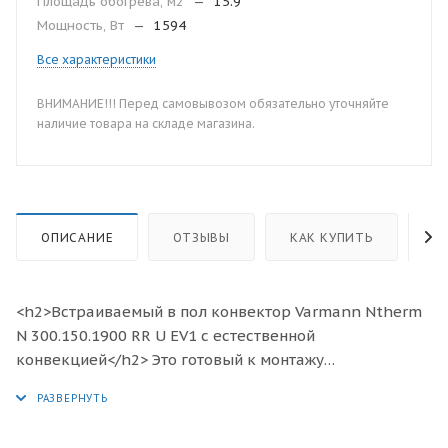
Площадь обогрева, м2
—
15.9
Мощность, Вт
—
1594
Все характеристики
ВНИМАНИЕ!!! Перед самовывозом обязательно уточняйте
наличие товара на складе магазина.
ОПИСАНИЕ
ОТЗЫВЫ
КАК КУПИТЬ
О
<h2>Встраиваемый в пол конвектор Varmann Ntherm
N 300.150.1900 RR U EV1 с естественной
конвекцией</h2> Это готовый к монтажу
отопительный прибор, предназначенный для
изоляции от холодного воздуха больших, доходящих
до пола окон, а также встраивания в подоконник.