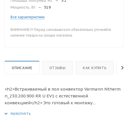
Площадь обогрева, м2
—
5.2
Мощность, Вт
—
519
Все характеристики
ВНИМАНИЕ!!! Перед самовывозом обязательно уточняйте
наличие товара на складе магазина.
ОПИСАНИЕ
ОТЗЫВЫ
КАК КУПИТЬ
О
<h2>Встраиваемый в пол конвектор Varmann Ntherm
n_230.200.900 RR U EV1 с естественной
конвекцией</h2> Это готовый к монтажу
отопительный прибор, предназначенный для
изоляции от холодного воздуха больших, доходящих
до пола окон, а также встраивания в подоконник.