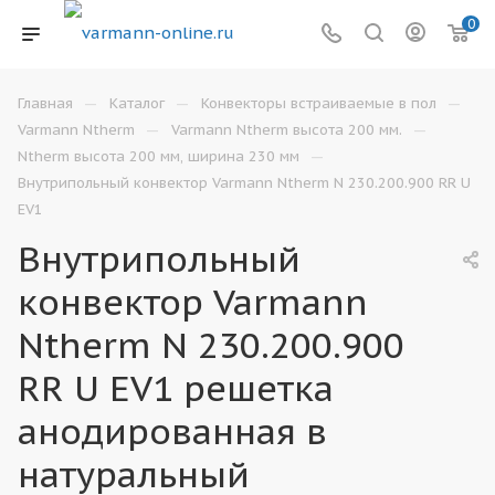
0
—
—
—
Главная
Каталог
Конвекторы встраиваемые в пол
—
—
Varmann Ntherm
Varmann Ntherm высота 200 мм.
—
Ntherm высота 200 мм, ширина 230 мм
Внутрипольный конвектор Varmann Ntherm N 230.200.900 RR U
EV1
Внутрипольный
конвектор Varmann
Ntherm N 230.200.900
RR U EV1 решетка
анодированная в
натуральный