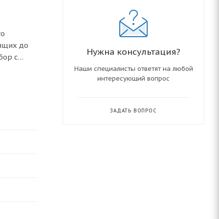
то
ящих до
Нужна консультация?
бор с
Наши специалисты ответят на любой
интересующий вопрос
при ∆t =
трубную,
ЗАДАТЬ ВОПРОС
пления.