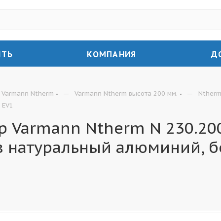
ИТЬ
КОМПАНИЯ
Д
—
—
Varmann Ntherm
Varmann Ntherm высота 200 мм.
Ntherm
 EV1
 Varmann Ntherm N 230.200
в натуральный алюминий, б