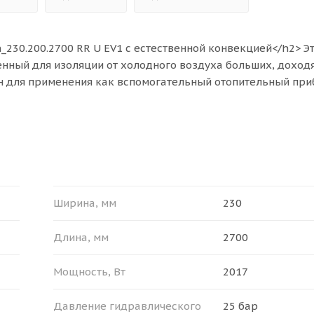
230.200.2700 RR U EV1 с естественной конвекцией</h2> Э
енный для изоляции от холодного воздуха больших, доход
ен для применения как вспомогательный отопительный при
дяного отопления.<br>
еры (Ш x В x Д): 230 х 200 х 2700 мм, мощности прибора (
0.2 м². Конвектор Ntherm может быть установлен как в одно
для эксплуатации в российских системах центрального ото
>
Ширина, мм
230
/li>
Длина, мм
2700
25 бар;</li>
– 130 °С.</li>
Мощность, Вт
2017
 ПОСТАВКИ</b></span><br>
Давление гидравлического
25 бар