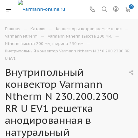
0
—
—
—
Главная
Каталог
Конвекторы встраиваемые в пол
—
—
Varmann Ntherm
Varmann Ntherm высота 200 мм.
—
Ntherm высота 200 мм, ширина 230 мм
Внутрипольный конвектор Varmann Ntherm N 230.200.2300 RR
U EV1
Внутрипольный
конвектор Varmann
Ntherm N 230.200.2300
RR U EV1 решетка
анодированная в
натуральный