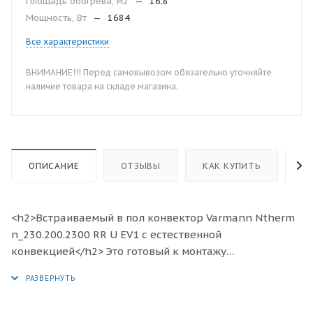
Площадь обогрева, м2
—
16.8
Мощность, Вт
—
1684
Все характеристики
ВНИМАНИЕ!!! Перед самовывозом обязательно уточняйте
наличие товара на складе магазина.
ОПИСАНИЕ
ОТЗЫВЫ
КАК КУПИТЬ
О
<h2>Встраиваемый в пол конвектор Varmann Ntherm
n_230.200.2300 RR U EV1 с естественной
конвекцией</h2> Это готовый к монтажу
отопительный прибор, предназначенный для
изоляции от холодного воздуха больших, доходящих
до пола окон, а также встраивания в подоконник.