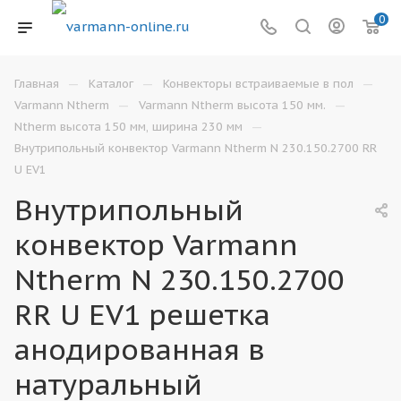
0
—
—
—
Главная
Каталог
Конвекторы встраиваемые в пол
—
—
Varmann Ntherm
Varmann Ntherm высота 150 мм.
—
Ntherm высота 150 мм, ширина 230 мм
Внутрипольный конвектор Varmann Ntherm N 230.150.2700 RR
U EV1
Внутрипольный
конвектор Varmann
Ntherm N 230.150.2700
RR U EV1 решетка
анодированная в
натуральный