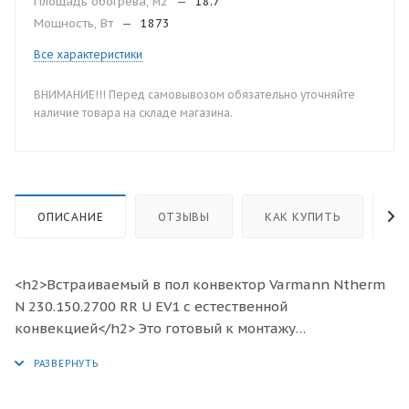
Площадь обогрева, м2
—
18.7
Мощность, Вт
—
1873
Все характеристики
ВНИМАНИЕ!!! Перед самовывозом обязательно уточняйте
наличие товара на складе магазина.
ОПИСАНИЕ
ОТЗЫВЫ
КАК КУПИТЬ
О
<h2>Встраиваемый в пол конвектор Varmann Ntherm
N 230.150.2700 RR U EV1 с естественной
конвекцией</h2> Это готовый к монтажу
отопительный прибор, предназначенный для
изоляции от холодного воздуха больших, доходящих
до пола окон, а также встраивания в подоконник.