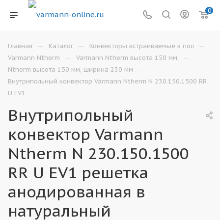
0
—
—
—
Главная
Каталог
Конвекторы встраиваемые в пол
—
—
Varmann Ntherm
Varmann Ntherm высота 150 мм.
—
Ntherm высота 150 мм, ширина 230 мм
Внутрипольный конвектор Varmann Ntherm N 230.150.1500 RR
U EV1
Внутрипольный
конвектор Varmann
Ntherm N 230.150.1500
RR U EV1 решетка
анодированная в
натуральный