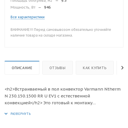
Площадь обогрева, м2
—
9.5
Мощность, Вт
—
946
Все характеристики
ВНИМАНИЕ!!! Перед самовывозом обязательно уточняйте
наличие товара на складе магазина.
ОПИСАНИЕ
ОТЗЫВЫ
КАК КУПИТЬ
О
<h2>Встраиваемый в пол конвектор Varmann Ntherm
N 230.150.1500 RR U EV1 с естественной
конвекцией</h2> Это готовый к монтажу
отопительный прибор, предназначенный для
изоляции от холодного воздуха больших, доходящих
до пола окон, а также встраивания в подоконник.