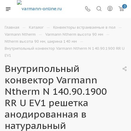
0
—
—
—
Главная
Каталог
Конвекторы встраиваемые в пол
—
—
Varmann Ntherm
Varmann Ntherm высота 90 мм
—
Ntherm высота 90 мм, ширина 140 мм
Внутрипольный конвектор Varmann Ntherm N 140.90.1900 RR U
EV1
Внутрипольный
конвектор Varmann
Ntherm N 140.90.1900
RR U EV1 решетка
анодированная в
натуральный