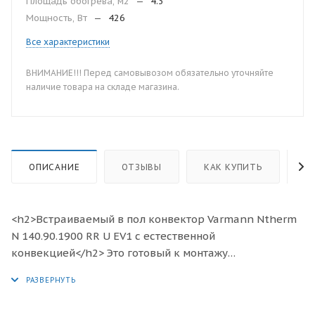
Площадь обогрева, м2
—
4.3
Мощность, Вт
—
426
Все характеристики
ВНИМАНИЕ!!! Перед самовывозом обязательно уточняйте
наличие товара на складе магазина.
ОПИСАНИЕ
ОТЗЫВЫ
КАК КУПИТЬ
О
<h2>Встраиваемый в пол конвектор Varmann Ntherm
N 140.90.1900 RR U EV1 с естественной
конвекцией</h2> Это готовый к монтажу
отопительный прибор, предназначенный для
изоляции от холодного воздуха больших, доходящих
до пола окон, а также встраивания в подоконник.