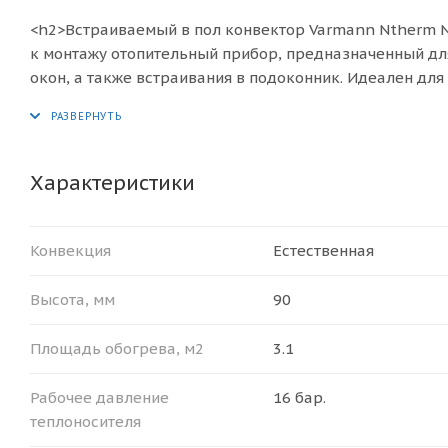
<h2>Встраиваемый в пол конвектор Varmann Ntherm N 
к монтажу отопительный прибор, предназначенный дл
окон, а также встраивания в подоконник. Идеален дл
системами тёплого пола, вентиляции, радиаторного во
<br>
<div>Конвектор<b> </b>Ntherm 140.90.1500 имеет разме
70°C - 308 Вт.), хватит для обогрева помещения до 3.
Характеристики
так и в двухтрубную систему отопления, адаптирован 
Параметры эксплуатации конвекторов Ntherm:</span
</div>
Конвекция
Естественная
<ul>
<li> рабочее давление теплоносителя не более 16 бар;<
Высота, мм
90
<li> давление гидравлических испытаний конвектора – 
<li> максимальная рабочая температура теплоносителя 
Площадь обогрева, м2
3.1
</ul>
<span style="color: #000000;"><b>БАЗОВЫЙ КОМПЛЕКТ
Рабочее давление
16 бар.
корпус из оцинкованной стали покрытый износосто
теплоносителя
стали;<br>