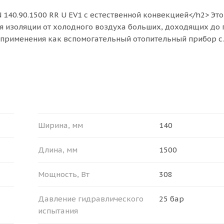
140.90.1500 RR U EV1 с естественной конвекцией</h2> Это
я изоляции от холодного воздуха больших, доходящих до 
я применения как вспомогательный отопительный прибор с
дяного отопления.<br>
ры (Ш x В x Д): 140 х 90 х 1500 мм, мощности прибора (при
1 м². Конвектор Ntherm может быть установлен как в однотр
для эксплуатации в российских системах центрального ото
>
Ширина, мм
140
/li>
Длина, мм
1500
25 бар;</li>
– 130 °С.</li>
Мощность, Вт
308
 ПОСТАВКИ</b></span><br>
Давление гидравлического
25 бар
йким матовым чёрным порошковым покрытием или из нерж
испытания