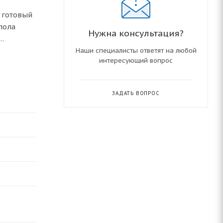
 готовый
пола
Нужна консультация?
Наши специалисты ответят на любой
интересующий вопрос
 ∆t =
убную,
ЗАДАТЬ ВОПРОС
пления.
авеющей