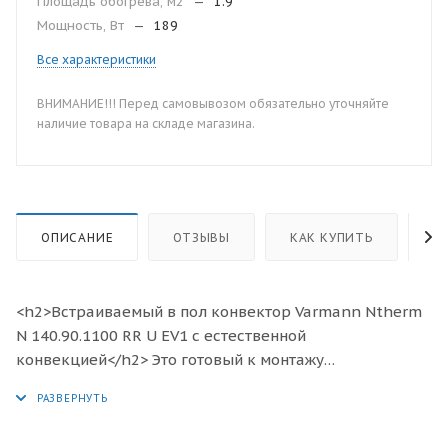
Площадь обогрева, м2
—
1.9
Мощность, Вт
—
189
Все характеристики
ВНИМАНИЕ!!! Перед самовывозом обязательно уточняйте
наличие товара на складе магазина.
ОПИСАНИЕ
ОТЗЫВЫ
КАК КУПИТЬ
О
<h2>Встраиваемый в пол конвектор Varmann Ntherm
N 140.90.1100 RR U EV1 с естественной
конвекцией</h2> Это готовый к монтажу
отопительный прибор, предназначенный для
изоляции от холодного воздуха больших, доходящих
до пола окон, а также встраивания в подоконник.