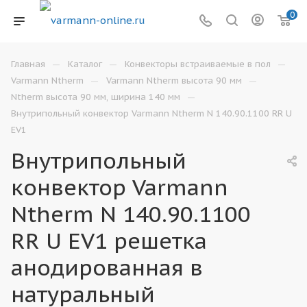
0
—
—
—
Главная
Каталог
Конвекторы встраиваемые в пол
—
—
Varmann Ntherm
Varmann Ntherm высота 90 мм
—
Ntherm высота 90 мм, ширина 140 мм
Внутрипольный конвектор Varmann Ntherm N 140.90.1100 RR U
EV1
Внутрипольный
конвектор Varmann
Ntherm N 140.90.1100
RR U EV1 решетка
анодированная в
натуральный